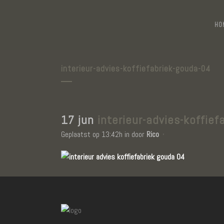
HO
interieur-advies-koffiefabriek-gouda-04
17 jun
interieur-advies-koffief
Geplaatst op 13:42h
in
door
Rico