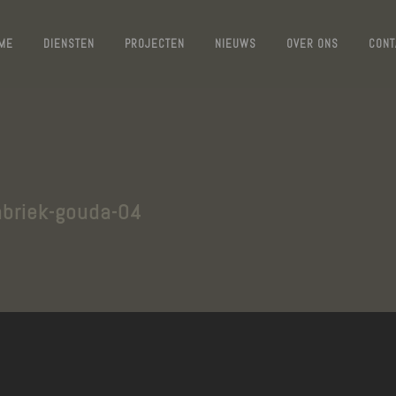
ME
DIENSTEN
PROJECTEN
NIEUWS
OVER ONS
CONT
abriek-gouda-04