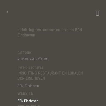
Inrichting restaurant en lokalen BCN
Eindhoven
CATEGORY
Drinken, Eten, Werken
OVER DIT PROJECT
INRICHTING RESTAURANT EN LOKALEN
BCN EINDHOVEN
BCN, Eindhoven
WEBSITE
BCN Eindhoven