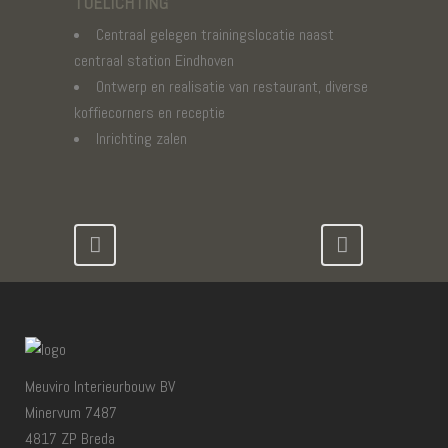
TOELICHTING
Centraal gelegen trainingslocatie naast
centraal station Eindhoven
Ontwerp en realisatie van restaurant, diverse
koffiecorners en receptie
Inrichting zalen
Meuviro Interieurbouw BV
Minervum 7487
4817 ZP Breda