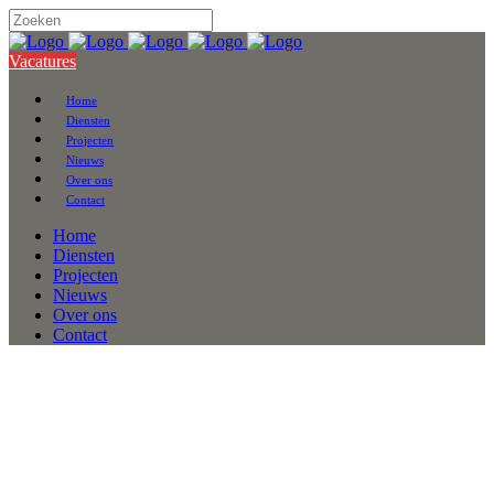
Vacatures
Home
Diensten
Projecten
Nieuws
Over ons
Contact
Home
Diensten
Projecten
Nieuws
Over ons
Contact