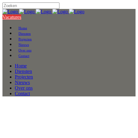
Vacatures
Home
Diensten
Projecten
Nieuws
Over ons
Contact
Home
Diensten
Projecten
Nieuws
Over ons
Contact