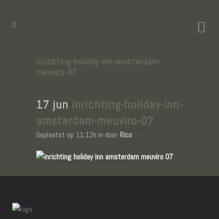
inrichting-holiday-inn-amsterdam-
meuviro-07
17 jun
inrichting-holiday-inn-
amsterdam-meuviro-07
Geplaatst op 11:12h
in
door
Rico