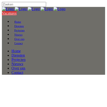
Vacatures
Home
Diensten
Projecten
Nieuws
Over ons
Contact
Home
Diensten
Projecten
Nieuws
Over ons
Contact