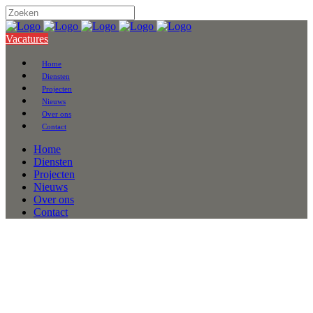
Vacatures
Home
Diensten
Projecten
Nieuws
Over ons
Contact
Home
Diensten
Projecten
Nieuws
Over ons
Contact