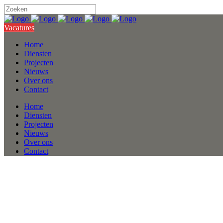
Vacatures
Home
Diensten
Projecten
Nieuws
Over ons
Contact
Home
Diensten
Projecten
Nieuws
Over ons
Contact