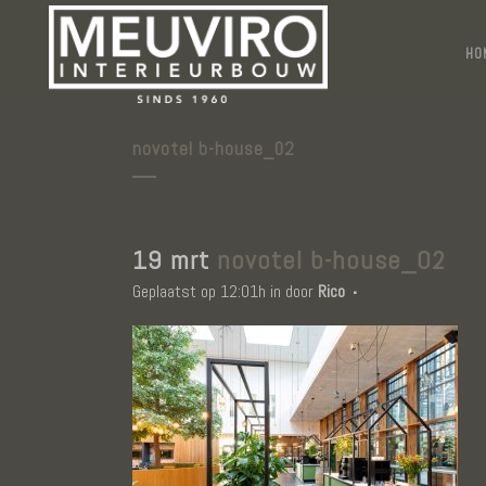
HO
novotel b-house_02
19 mrt
novotel b-house_02
Geplaatst op 12:01h
in
door
Rico