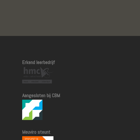
Erkend leerbedrijf
Aangesloten bij CBM
Meuviro steunt