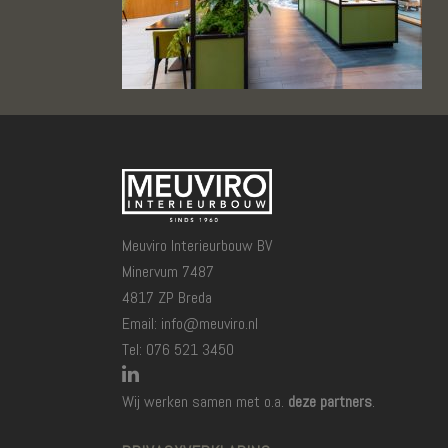
Meuviro Interieurbouw BV
Minervum 7487
4817 ZP Breda
Email: info@meuviro.nl
Tel: 076 521 3450
Wij werken samen met o.a.
deze partners
.