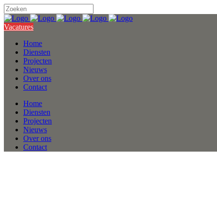
Vacatures
Home
Diensten
Projecten
Nieuws
Over ons
Contact
Home
Diensten
Projecten
Nieuws
Over ons
Contact