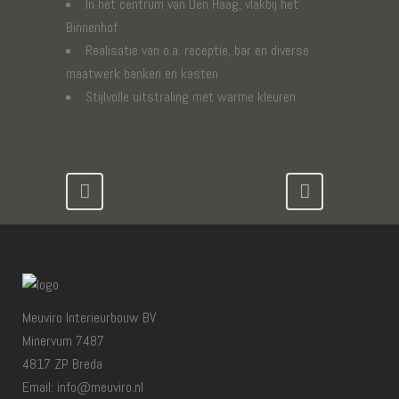
In het centrum van Den Haag, vlakbij het
Binnenhof
Realisatie van o.a. receptie, bar en diverse
maatwerk banken en kasten
Stijlvolle uitstraling met warme kleuren
Meuviro Interieurbouw BV
Minervum 7487
4817 ZP Breda
Email: info@meuviro.nl