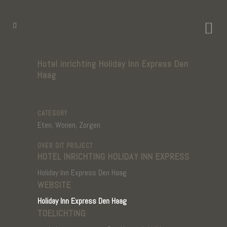
Hotel inrichting Holiday Inn Express Den
Haag
CATEGORY
Eten, Wonen, Zorgen
OVER DIT PROJECT
HOTEL INRICHTING HOLIDAY INN EXPRESS
Holiday Inn Express Den Haag
WEBSITE
Holiday Inn Express Den Haag
TOELICHTING