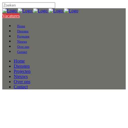
Vacatures
Home
Diensten
Projecten
Nieuws
Over ons
Contact
Home
Diensten
Projecten
Nieuws
Over ons
Contact