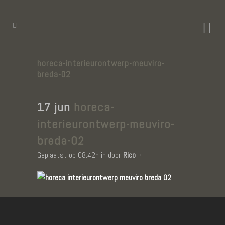
horeca-interieurontwerp-meuviro-
breda-02
17 jun
horeca-
interieurontwerp-meuviro-
breda-02
Geplaatst op 08:42h
in
door
Rico