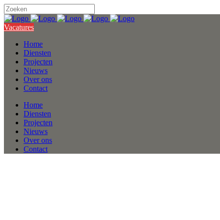
Vacatures
Home
Diensten
Projecten
Nieuws
Over ons
Contact
Home
Diensten
Projecten
Nieuws
Over ons
Contact