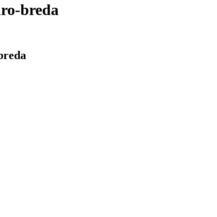
iro-breda
breda