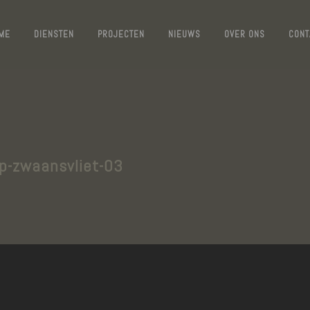
ME
DIENSTEN
PROJECTEN
NIEUWS
OVER ONS
CONT
p-zwaansvliet-03