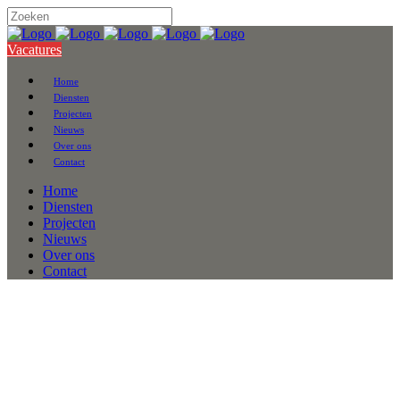
Vacatures
Home
Diensten
Projecten
Nieuws
Over ons
Contact
Home
Diensten
Projecten
Nieuws
Over ons
Contact