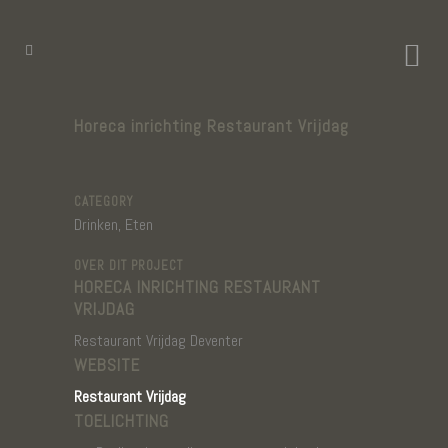
Horeca inrichting Restaurant Vrijdag
CATEGORY
Drinken, Eten
OVER DIT PROJECT
HORECA INRICHTING RESTAURANT
VRIJDAG
Restaurant Vrijdag Deventer
WEBSITE
Restaurant Vrijdag
TOELICHTING