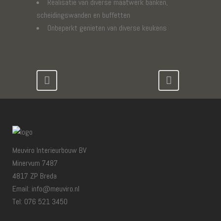
Realisatie van diverse maatwerk banken,
scheidingswanden en buffetten
Onbeperkt genieten van diverse keukens
Meuviro Interieurbouw BV
Minervum 7487
4817 ZP Breda
Email: info@meuviro.nl
Tel: 076 521 3450