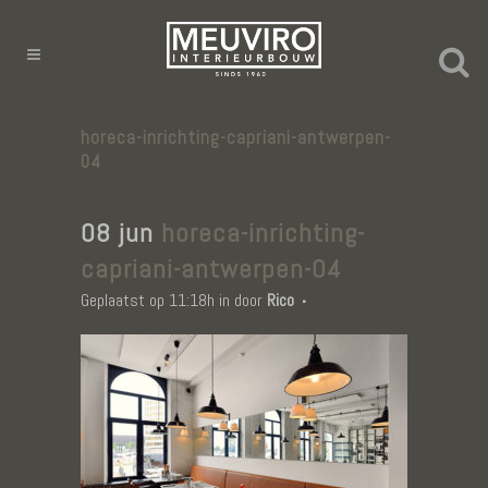
horeca-inrichting-capriani-antwerpen-
04
08 jun
horeca-inrichting-
capriani-antwerpen-04
Geplaatst op 11:18h
in
door
Rico