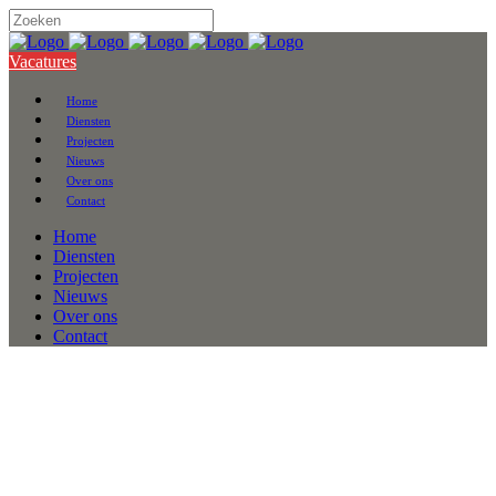
Vacatures
Home
Diensten
Projecten
Nieuws
Over ons
Contact
Home
Diensten
Projecten
Nieuws
Over ons
Contact