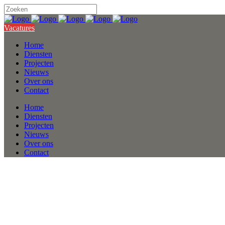
Vacatures
Home
Diensten
Projecten
Nieuws
Over ons
Contact
Home
Diensten
Projecten
Nieuws
Over ons
Contact