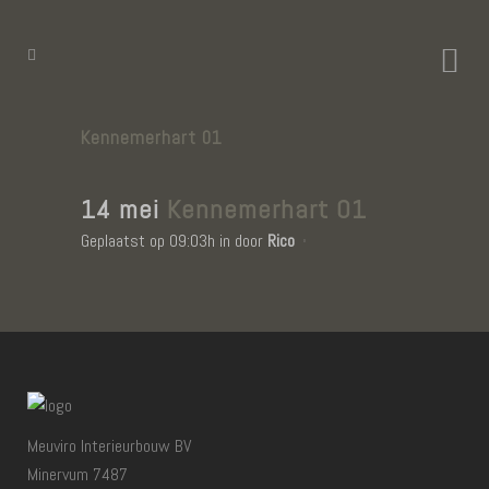
Kennemerhart 01
14 mei
Kennemerhart 01
Geplaatst op 09:03h
in
door
Rico
Meuviro Interieurbouw BV
Minervum 7487