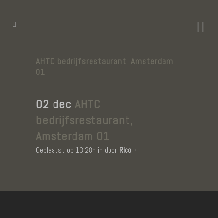
AHTC bedrijfsrestaurant, Amsterdam
01
02 dec
AHTC
bedrijfsrestaurant,
Amsterdam 01
Geplaatst op 13:28h
in
door
Rico