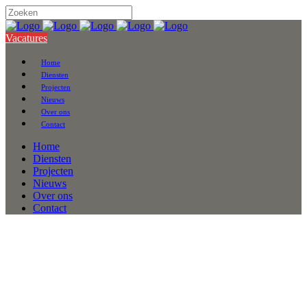
Vacatures
Home
Diensten
Projecten
Nieuws
Over ons
Contact
Home
Diensten
Projecten
Nieuws
Over ons
Contact