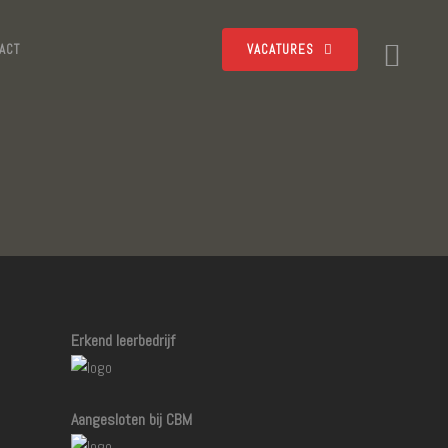
ACT
VACATURES
Erkend leerbedrijf
Aangesloten bij CBM