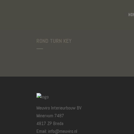
HO
ROND TURN KEY
Meuviro Interieurbouw BV
Minervum 7487
4817 ZP Breda
Email: info@meuviro.nl