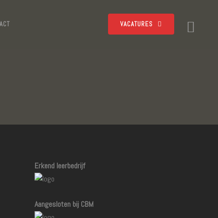
ACT
VACATURES
Erkend leerbedrijf
Aangesloten bij CBM