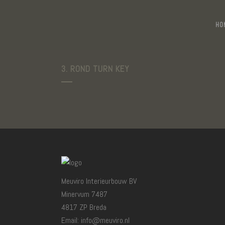
HO
3. ROND TURN KEY
Meuviro Interieurbouw BV
Minervum 7487
4817 ZP Breda
Email: info@meuviro.nl