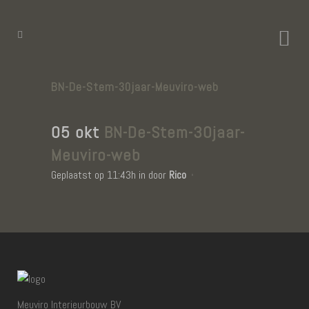
BN-De-Stem-30jaar-Meuviro-web
05 okt
BN-De-Stem-30jaar-
Meuviro-web
Geplaatst op 11:43h
in
door
Rico
Meuviro Interieurbouw BV