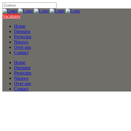
Vacatures
Home
Diensten
Projecten
Nieuws
Over ons
Contact
Home
Diensten
Projecten
Nieuws
Over ons
Contact