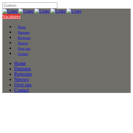
Vacatures
Home
Diensten
Projecten
Nieuws
Over ons
Contact
Home
Diensten
Projecten
Nieuws
Over ons
Contact