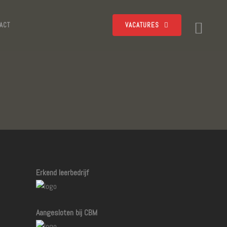
ACT
VACATURES
Erkend leerbedrijf
Aangesloten bij CBM