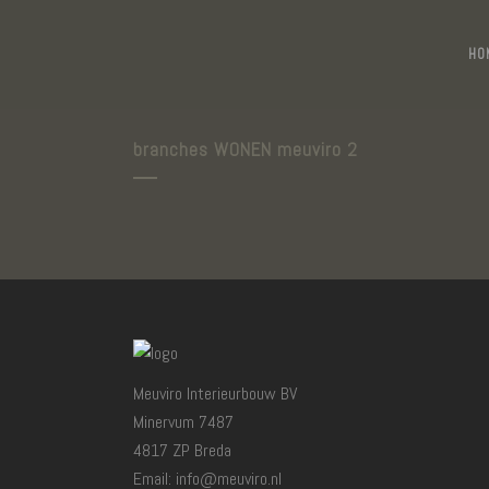
HO
branches WONEN meuviro 2
Meuviro Interieurbouw BV
Minervum 7487
4817 ZP Breda
Email: info@meuviro.nl