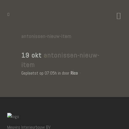
antonissen-nieuw-item
19 okt
antonissen-nieuw-
item
Geplaatst op 07:05h
in
door
Rico
Meuviro Interieurbouw BV