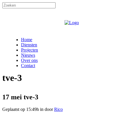
Home
Diensten
Projecten
Nieuws
Over ons
Contact
tve-3
17 mei
tve-3
Geplaatst op 15:49h
in
door
Rico