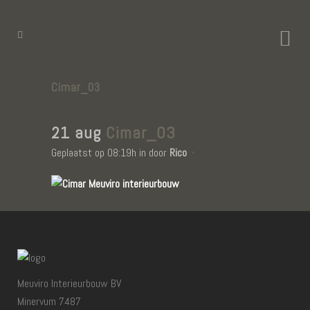
Cimar_03
21 aug
Cimar_03
Geplaatst op 08:19h
in
door
Rico
Meuviro Interieurbouw BV
Minervum 7487