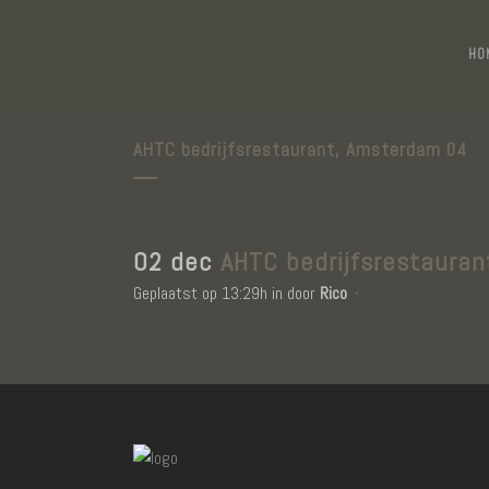
HO
AHTC bedrijfsrestaurant, Amsterdam 04
02 dec
AHTC bedrijfsrestauran
Geplaatst op 13:29h
in
door
Rico