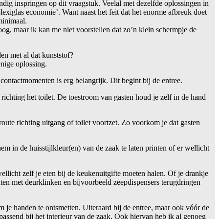
dig inspringen op dit vraagstuk. Veelal met dezelfde oplossingen in
lexiglas economie’. Want naast het feit dat het enorme afbreuk doet
minimaal.
loog, maar ik kan me niet voorstellen dat zo’n klein schermpje de
en met al dat kunststof?
enige oplossing.
ontactmomenten is erg belangrijk. Dit begint bij de entree.
richting het toilet. De toestroom van gasten houd je zelf in de hand
oute richting uitgang of toilet voortzet. Zo voorkom je dat gasten
in de huisstijlkleur(en) van de zaak te laten printen of er wellicht
licht zelf je eten bij de keukenuitgifte moeten halen. Of je drankje
ten met deurklinken en bijvoorbeeld zeepdispensers terugdringen
 je handen te ontsmetten. Uiteraard bij de entree, maar ook vóór de
passend bij het interieur van de zaak. Ook hiervan heb ik al genoeg