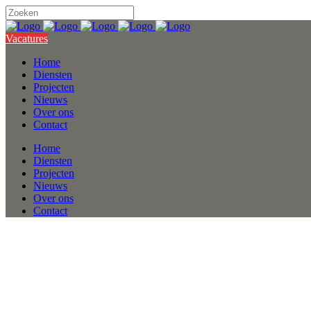
Vacatures
Home
Diensten
Projecten
Nieuws
Over ons
Contact
Home
Diensten
Projecten
Nieuws
Over ons
Contact