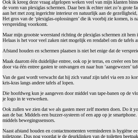
Ook ik kreeg deze vraag afgelopen weken veel van mijn klanten binnen
de vorm van plexiglas schermen. Daar ben ik echter niet zo’n grote fa
aan het met zorg ingerichte interieur en natuurlijk aan de gezellighei
Het gros van de ‘plexiglas-oplossingen’ die ik voorbij zie komen, is n
verspreiding voorkomt.
Maar mijn grootste weerstand richting de plexiglas schermen zit hem 
Helaas is het voor veel zaken niet mogelijk en rendabel om de tafels an
Afstand houden en schermen plaatsen is niet het enige dat de versprei
Maak daarom één duidelijke entree, ook op je terras, en creëer een bre
door via één entree gasten te ontvangen en naar hun ‘aangewezen’ taf
Van de gast wordt verwacht dat hij zich vanaf zijn tafel via een zo ko
kris-kras langs andere tafels af lopen.
Die hoofdweg kun je aangeven door middel van tape-banen op de vloer. 
je logo in te verwerken.
Ook zullen we zien dat we als gasten meer zelf moeten doen. Do it you
aan de bar. Middels een buzzer-systeem of een app op je smartphone
middels bewegingssensors.
Naast afstand houden en contactmomenten verminderen is hygiëne een d
toiletzone. Dus nog voordat je de deurklinken van de toiletten beetpa