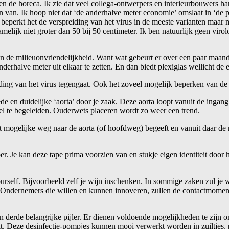
 de horeca. Ik zie dat veel collega-ontwerpers en interieurbouwers han
n van. Ik hoop niet dat ‘de anderhalve meter economie’ omslaat in ‘de p
d, beperkt het de verspreiding van het virus in de meeste varianten maar 
amelijk niet groter dan 50 bij 50 centimeter. Ik ben natuurlijk geen viro
in de milieuonvriendelijkheid. Want wat gebeurt er over een paar maand
derhalve meter uit elkaar te zetten. En dan biedt plexiglas wellicht de 
ding van het virus tegengaat. Ook het zoveel mogelijk beperken van de c
de en duidelijke ‘aorta’ door je zaak. Deze aorta loopt vanuit de ingang 
el te begeleiden. Ouderwets placeren wordt zo weer een trend.
rt mogelijke weg naar de aorta (of hoofdweg) begeeft en vanuit daar de r
Je kan deze tape prima voorzien van en stukje eigen identiteit door hem 
rself. Bijvoorbeeld zelf je wijn inschenken. In sommige zaken zul je wel
. Ondernemers die willen en kunnen innoveren, zullen de contactmomen
erde belangrijke pijler. Er dienen voldoende mogelijkheden te zijn om
kt. Deze desinfectie-pompjes kunnen mooi verwerkt worden in zuiltjes, 