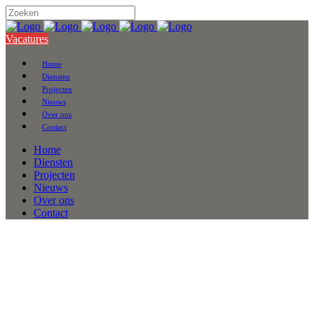
Vacatures
Home
Diensten
Projecten
Nieuws
Over ons
Contact
Home
Diensten
Projecten
Nieuws
Over ons
Contact